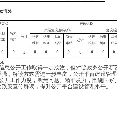
讼情况
政复议
行政诉讼
未经复议直接起诉
复议后
其他
尚未
总计
结果
结果
其他
尚未
结果
结果
其
结果
审结
总计
维持
纠正
结果
审结
维持
纠正
结
0
0
0
0
0
0
0
0
0
2
0
况
政府信息公开工作取得一定成效，但对照政务公开新
增强，解读方式需进一步丰富，公开平台建设管理
政务公开工作力度，聚焦问题、精准发力，围绕国家
大政策宣传解读，提升公开平台建设管理水平。