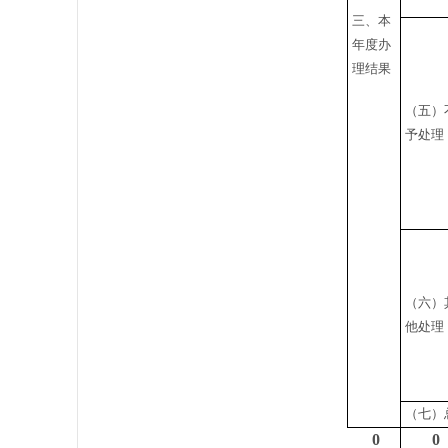
三、本
年度办
理结果
（五）
予处理
（六）
他处理
（七）
0
0