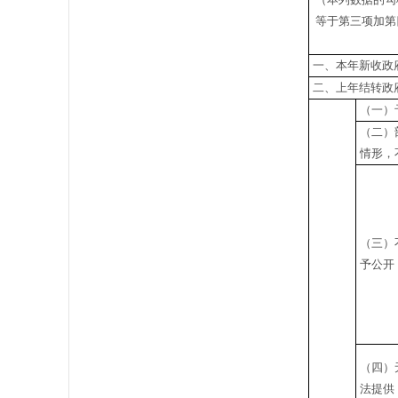
等于第三项加第
一、本年新收政
二、上年结转政
（一）
（二）
情形，
（三）
予公开
（四）
法提供