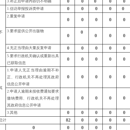
0
0
0
0
0
3.补正后申请内容仍不明确
0
0
0
0
0
1.信访举报投诉类申请
2.重复申请
0
0
0
0
0
3.要求提供公开出版物
0
不
0
0
0
0
4.无正当理由大量反复申请
0
0
0
0
0
5.要求行政机关确认或重新出具
0
0
0
0
0
已获取信息
1.申请人无正当理由逾期不补
0
0
0
0
0
正、行政机关不再处理其政府
信息公开申请
其
2.申请人逾期未按收费通知要求
0
0
0
0
0
缴纳费用、行政机关不再处理
其政府信息公开申请
0
0
0
0
0
3.其他
82
0
0
0
0
总计
0
0
0
0
0