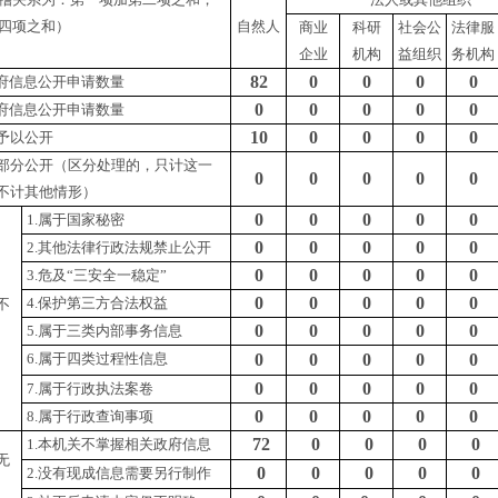
四项之和）
自然人
商业
科研
社会公
法律服
企业
机构
益组织
务机构
82
0
0
0
0
府信息公开申请数量
0
0
0
0
0
府信息公开申请数量
10
0
0
0
0
予以公开
部分公开
（区分处理的，只计这一
0
0
0
0
0
不计其他情形）
0
0
0
0
0
1.属于国家秘密
0
0
0
0
0
2.其他法律行政法规禁止公开
0
0
0
0
0
3.危及“三安全一稳定”
0
0
0
0
0
4.保护第三方合法权益
不
0
0
0
0
0
5.属于三类内部事务信息
6.属于四类过程性信息
0
0
0
0
0
0
0
0
0
0
7.属于行政执法案卷
0
0
0
0
0
8.属于行政查询事项
72
0
0
0
0
1.本机关不掌握相关政府信息
无
0
0
0
0
0
2.没有现成信息需要另行制作