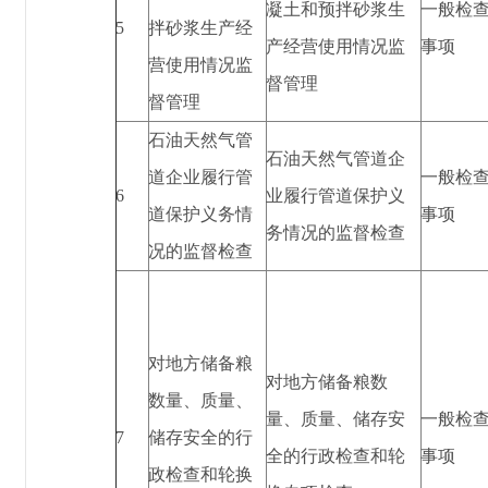
凝土和预拌砂浆生
一般检
5
拌砂浆生产经
产经营使用情况监
事项
营使用情况监
督管理
督管理
石油天然气管
石油天然气管道企
道企业履行管
一般检
6
业履行管道保护义
道保护义务情
事项
务情况的监督检查
况的监督检查
对地方储备粮
对地方储备粮数
数量、质量、
量、质量、储存安
一般检
7
储存安全的行
全的行政检查和轮
事项
政检查和轮换