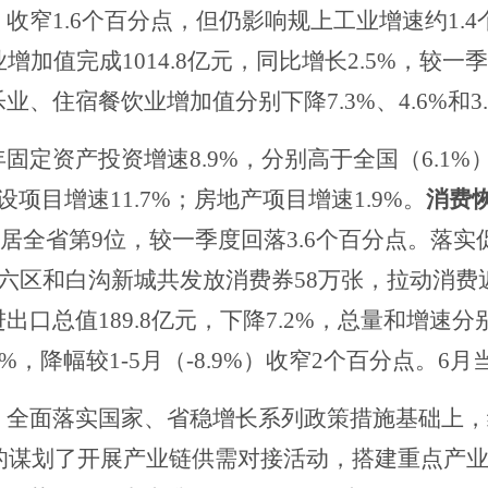
）
收窄
1.6个百分点，但仍影响规上工业增速约1.
业
增加值完成
1
014.8
亿元，同比增长
2
.5%
，较一季
乐业、住宿餐饮业增加值分别下降
7.3%、4.6%和3
年固定资产投资增速
8.9%，分别高于全国（6.1%）
项目增速11.7%；房地产项目增速1.9%。
消费
%，居全省第9位，较一季度回落3.6个百分点。落
城六区和白沟新城共发放消费券58万张，拉动消费近3
进出口总值
189.8亿元，下降7.2%，总量和增速
9%，降幅较1-5月（-8.9%）收窄2个百分点。6月
。
全面落实国家、省稳增长系列政策措施基础上，
新性的谋划了开展产业链供需对接活动，搭建重点产