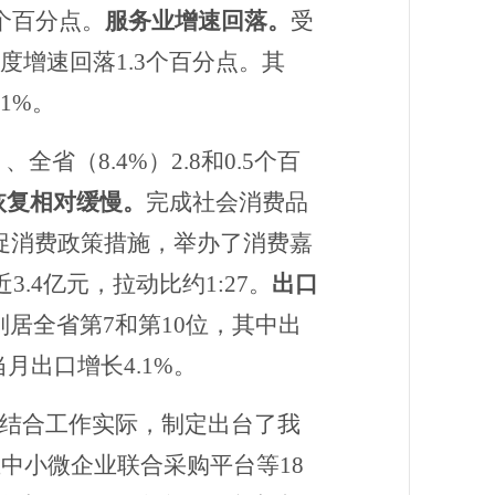
4个百分点。
服务业增速回落。
受
度增速回落
1.3个百分点
。
其
.1%。
、全省（8.4%）2.8和0.5个百
恢复相对缓慢。
完成社会消费品
实促消费政策措施，
举办
了
消费嘉
.4亿元，拉动比约1:27。
出口
分别居全省第7和第10位，其中出
当月出口增长4.1%。
结合工作实际，制定出台了我
业中小微企业联合采购平台等18