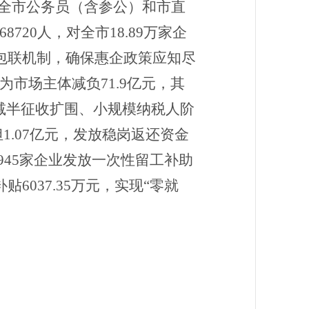
，全市公务员（含参公）和市直
20人，对全市18.89万家企
级包联机制，确保惠企政策应知尽
为市场主体减负
71.9亿元，其
减半征收扩围、小规模纳税人阶
担
1.07亿元，发放稳岗返还资金
945家企业发放一次性留工补助
补贴
6037.35
万元，实现
“零就