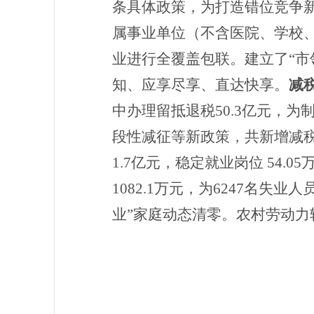
条具体政策，为打造错位竞争新
属事业单位（不含医院、学校、企
业进行全覆盖包联。建立了“市
知、应享尽享、直达快享。
减
中办理留抵退税50.3亿元
，
为
段性减征等新政策，共新增减税5
1.7亿元，稳定就业岗位 54.05
1082.1万元，
为
6247名
失业人
业”家庭动态清零。
农村劳动力