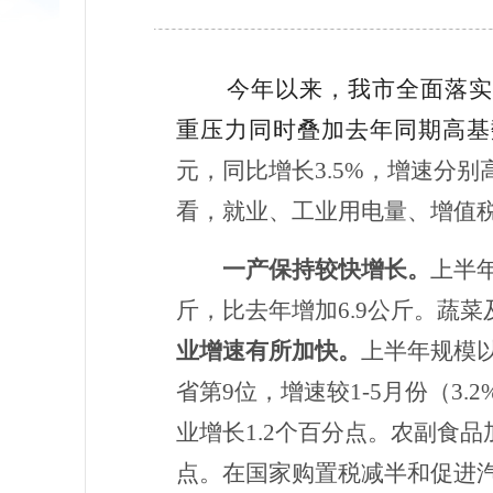
今年以来，我市全面落
重压力同时叠加去年同期高基
元，同比增长
3
.5%
，增速分别
看，就业、工业用电量、增值
一产保持较快增长。
上半
斤，比去年增
加
6.9公斤。
蔬菜
业增速有所加快。
上半年规模
省
第
9位
，增速
较
1-5月份（3
业增长1.2个百分点。农副食品
点。
在国家购置税减半和促进