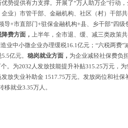
优势提供有力支撑。开展了“万人助万企”行动
业）市管干部、金融机构、社区（村）干部共687
领导+市直部门+驻保金融机构+县、乡干部”四
税降费方面，
上半年，全市退、缓、减三类政策共
制造业中小微企业办理缓税
16.1亿元；
“
六税两费
”
.5亿元。
稳岗就业方面，
为企业减轻社保费负
万个。
为
2032人
发放技能提升补贴
315.25
万元
，
为
员发放失业补助金
1517.75万元
。
发放岗位和社保
转移就业
3.35万人。