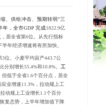
收缩、供给冲击、预期转弱”三
半年，全市
GDP 完成
1
822.9
亿
点，居全省第
6位
。从先行指标
下半年经济增速将有所加快。
第
3位
。
小麦平均亩产
443.7公
分别增长55.4%和10.8%。
工
，但
低于全省
1.6个百分点，
居全
供应业增速11.3%，拉动规上工
计拉动规上工业增长1.1个百分
恢复态势，上半年增加值下降