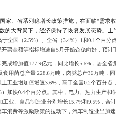
实国家、省系列稳增长政策措施，在面临
“需求
数的大背景下，经济
保持
了
恢复发展态势
。上
高于全国（
2
.5%
）、全省（
3
.4%
）
1和0
.1
个百分
税开票金额等指标增速自
5月开始企稳向好
，预计
年完成
增加值
177.9亿元，同比增长5.6%，居全省
及食用菌总产量
228.6万吨，肉类总产36万吨，同比
以上工业增加值增速
3.6%，
高于全国
0.2个百分点
.2%）加快0.4个百分点。其中，电力、热力生产和
加工业、食品制造业分别增长15.7%和9.5%，合
汽车消费等激励政策的拉动下，
汽车制造业呈加速