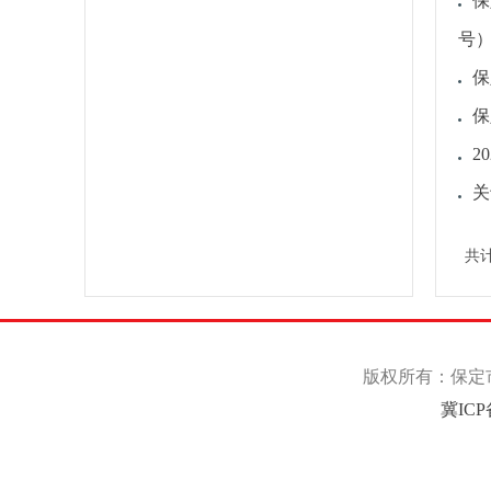
保
号
保
保
2
关
共
版权所有：保定市
冀ICP