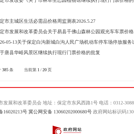
定市发改委《关于市林草生态园植物馆继续执行现行门票价格的批复
）
定市主城区生活必需品价格周监测表2026.5.27
定市发展和改革委员会关于易县千佛山森林公园观光车车票价格
026-05-13关于保定白沟新城白沟人民广场机动车停车场停放服
于唐县华峪风景区继续执行现行门票价格的批复
计
385
条
当前第
1
/
20
页
发展和改革委员会 地址：保定市东风西路1号 电话：0312-3088
备16020213号
冀公网安备 13060202000680号
政府网站标识码13060