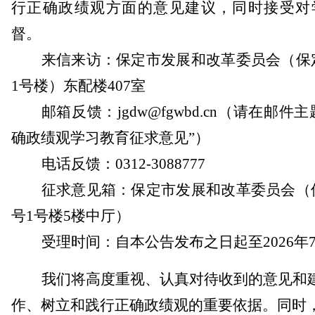
行正确政绩观方面的意见建议，同时接受对
督
。
来信来访：
保定市发展和改革委员会（
保
1
号楼）东配楼
407
室
邮箱
反馈
：
jgdw
@
fgwbd
.c
n
（请在邮件主
确政绩观学习教育征求意见”）
电话反馈：
0312-3088777
征求意见箱
：
保定市发展和改革委员会（
号
1
号楼
5
楼中厅）
受理时间：自本公告发布之日起至
2026
年
我们将高度重视、认真对待收到的意见和
作、树立和践行正确政绩观的重要依据。同时