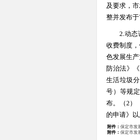
及要求，市
整并发布
于
2.动
收费制度，
色发展生产
防治法》《
生活垃圾分
号）等规
布。（2）
的申请》以
暖季非居
附件：
保定市发展
附件：
保定市发展
（3）为