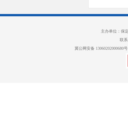
类，服务经
化排污权
〔2022
主办单位：保
定了我省2
联系电
冀公网安备 13060202000680号
发改委网站
季采暖季重
缓解上下
《关于调
2023年
3.做
各级人民代