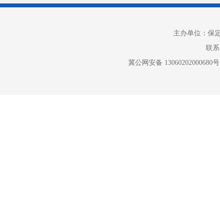
6、与阶
主办单位：保
5月22
联系电
能价〔2022
冀公网安备 13060202000680号
阶段性电价优
体及其终端用
其终端用户不
终端用户（工
7、转供
用户可通
电转供电主体的