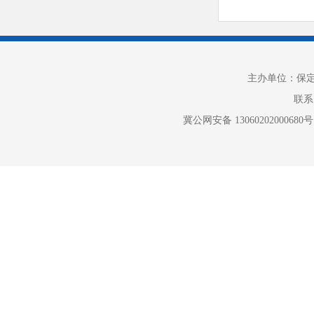
亿元。新增
家。加速
工作
站。
主办单位：保
加快实施
联系电
急物资中
冀公网安备 13060202000680号
院主体封
域外来保
增长88.8
医疗资源疏
经验。
持续
发展现场
开馆以来持