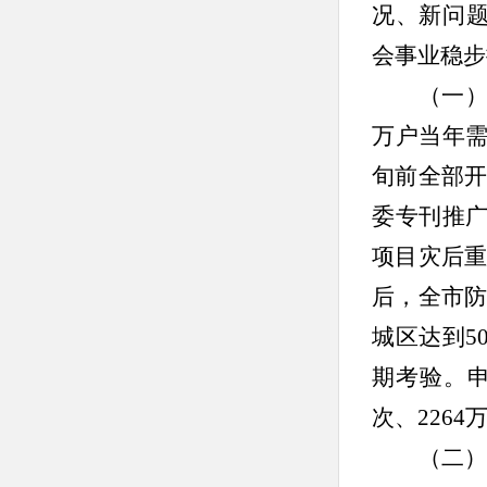
况、新问
会事业稳步
（一
万户当年需
旬前全部开
委专刊推
项目灾后
后，
全市
城区达到
5
期考验。
次、2264
（二